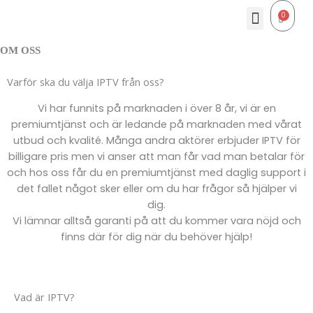
Skip
Menu
0
Cart
to
content
OM OSS
Varför ska du välja IPTV från oss?
Vi har funnits på marknaden i över 8 år, vi är en
premiumtjänst och är ledande på marknaden med vårat
utbud och kvalité. Många andra aktörer erbjuder IPTV för
billigare pris men vi anser att man får vad man betalar för
och hos oss får du en premiumtjänst med daglig support i
det fallet något sker eller om du har frågor så hjälper vi
dig.
Vi lämnar alltså garanti på att du kommer vara nöjd och
finns där för dig när du behöver hjälp!
Vad är IPTV?